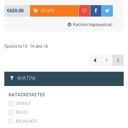
€620.00
ΑΓΟΡΆ
Κατοπιν παραγγελιας από 4 έως 10 εργασιμες
Προϊόντα 13 - 16 από 16
1
2
ΦΊΛΤΡΑ
ΚΑΤΑΣΚΕΥΑΣΤΈΣ
DEWALT
INGCO
MILWAUKEE