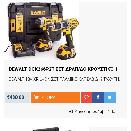
DEWALT DCK266P2T ΣΕΤ ΔΡΑΠ/ΔΟ KΡΟΥΣΤΙΚΌ 18V DCD796 ΚΑΙ ΠΑΛΜΙΚΌ KΑΤΣΑΒΊΔΙ 18V DCF887 BRUSHLESS
DEWALT 18V XR LI-ION ΣΕΤ ΠΑΛΜΙΚΌ ΚΑΤΣΑΒΊΔΙ 3 ΤΑΧΥΤΗΤΩΝ + ΚΡΟΥΣΤΙΚΌ ΔΡΑΠ/ΒΙΔΟ ΣΕ ΕΡΓΑΛΕΙΟΘΗΚΗ ΙΙ 2 ΜΠΑΤΑΡΙΕΣ 18V 5.0Ah Κ ΦΟΡΤΙΣΤΗΣ XR
€430.00
ΑΓΟΡΆ
Άμεση παραλαβή / Παράδοση 1-3 εργασιμες