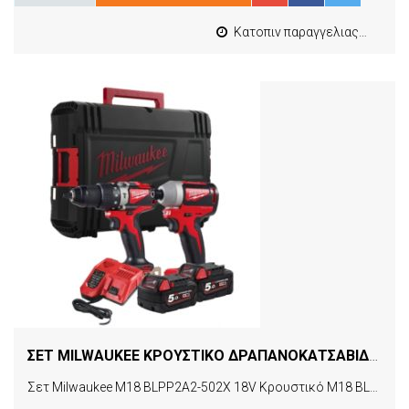
Κατοπιν παραγγελιας από 4 έως 10 εργασιμες
ΣΕΤ MILWAUKEE ΚΡΟΥΣΤΙΚΟ ΔΡΑΠΑΝΟΚΑΤΣΑΒΙΔΟ Κ ΠΑΛΜΙΚΟ ΚΑΤΣΑΒΙΔΙ M18 BLPP2A2-502X 4933464522
Σετ Milwaukee M18 BLPP2A2-502X 18V Κρουστικό Μ18 BLPD2 και Παλμικό κατσαβίδι 1/4 M18 BLID2-M18 με 2 μπαταρίες λιθίου 5.0 Ah σε βαλίτσα [4933464522]