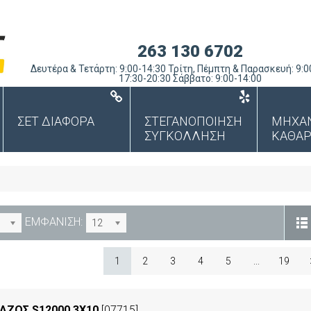
263 130 6702
Δευτέρα & Τετάρτη: 9:00-14:30 Τρίτη, Πέμπτη & Παρασκευή: 9:0
17:30-20:30 Σάββατο: 9:00-14:00
ΣΕΤ ΔΙΑΦΟΡΑ
ΣΤΕΓΑΝΟΠΟΙΗΣΗ
ΜΗΧΑ
ΣΥΓΚΟΛΛΗΣΗ
ΚΑΘΑΡ
ΕΜΦΑΝΙΣΗ:
12
1
2
3
4
5
...
19
ΖΟΣ S12000 3X10
[07715]