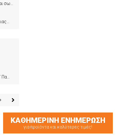
Ανταλλακτικό ρολό από συνθετική γούνα μεγάλης πυκνότητας, σχεδιασμένο για ομαλή εφαρμογή και σωστή διασπορά των χρωμάτων δίχως φυσαλίδες. Σχεδιασμένο για εσωτερική και εξωτερική χρήση σε λείες και μέτριες επιφάνειες και ιδανικό για τσιμεντοχρώματα, πλαστικά, υδροχρώματα, βερνικοχρώματα κ.α.
γασιμες
ασιμες
ΚΑΘΗΜΕΡΙΝΗ ΕΝΗΜΕΡΩΣΗ
για προϊόντα και καλύτερες τιμές!