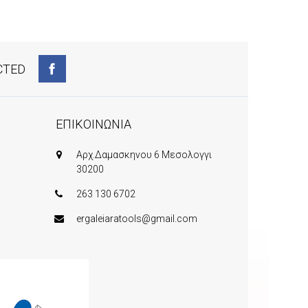
CTED
ΕΠΙΚΟΙΝΩΝΙΑ
Αρχ.Δαμασκηνου 6 Μεσολογγι
30200
263 130 6702
ergaleiaratools@gmail.com