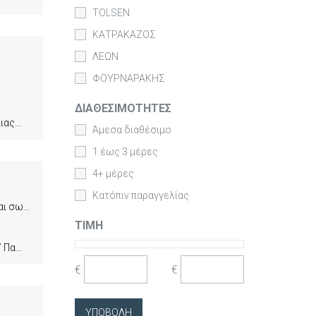
TOLSEN
ΚΑΤΡΑΚΑΖΟΣ
ΛΕΩΝ
ΦΟΥΡΝΑΡΑΚΗΣ
ΔΙΑΘΕΣΙΜΌΤΗΤΕΣ
γασιμες
Άμεσα διαθέσιμο
1 έως 3 μέρες
4+ μέρες
Κατόπιν παραγγελίας
Ανταλλακτικό ρολό από συνθετική γούνα μεγάλης πυκνότητας, σχεδιασμένο για ομαλή εφαρμογή και σωστή διασπορά των χρωμάτων δίχως φυσαλίδες. Σχεδιασμένο για εσωτερική και εξωτερική χρήση σε λείες και μέτριες επιφάνειες και ιδανικό για τσιμεντοχρώματα, πλαστικά, υδροχρώματα, βερνικοχρώματα κ.α.
ΤΙΜΉ
ασιμες
€
€