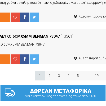
Κατοπιν παραγγελιας από 4 έως 10 ερ
T ΛΕΥΚΟ 6CMX5MM BENMAN 73047
[13561]
ΥΚΟ 6CMX5MM BENMAN 73047
Άμεση παραλαβή / Παράδοση 1-3 εργ
1
2
3
4
5
...
19
ΔΩΡΕΑΝ ΜΕΤΑΦΟΡΙΚΑ
για ηλεκτρονικές παραγγελίες πάνω από €130