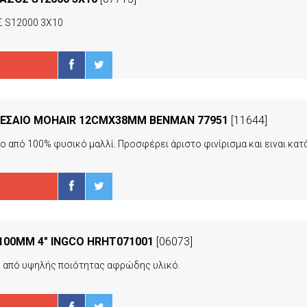
 S12000 3X10
ΕΣΑΙΟ MOHAIR 12CMX38MM BENMAN 77951
[11644]
100MM 4" INGCO HRHT071001
[06073]
o από υψηλής ποιότητας αφρώδης υλικό.