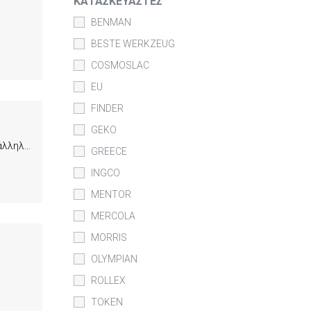
ΚΑΤΑΣΚΕΥΑΣΤΈΣ
BENMAN
BESTE WERKZEUG
COSMOSLAC
EU
FINDER
GEKO
Ρολάκι Mohair κατασκευασμένο από 100% φυσικό μαλλί. Προσφέρει άριστο φινίρισμα και ειναι κατάλληλο για ριπολίνες, βερνίκια, λάκες και ντουκοχρώματα.
GREECE
INGCO
MENTOR
MERCOLA
MORRIS
OLYMPIAN
ROLLEX
TOKEN