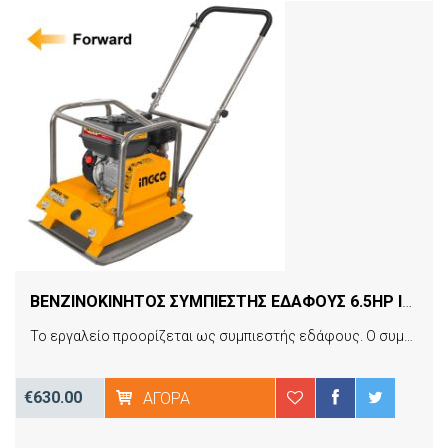
ΒΕΝΖΙΝΟΚΙΝΗΤΟΣ ΣΥΜΠΙΕΣΤΗΣ ΕΔΑΦΟΥΣ 6.5HP INGCO GCP100-2E
Το εργαλείο προορίζεται ως συμπιεστής εδάφους. Ο συμπιεστής εδάφους είναι το μηχάνημα που συμπιέζει το έδαφος κάνοντας την επιφάνεια λεία, μεταδίδοντας τους κραδασμούς μέσω δονούμενης πλάκας, οι οποίοι παράγονται από ένα μοτέρ στον δονητή. Εφαρμογές σε συμπίεση τάφρων, εργασίες εδάφους, συντήρηση δρόμων, εξωραϊσμός τοπίων, πλινθοδομές, επικαλύψεις δρόμων, τελείωμα ασφάλτου.
€630.00
ΑΓΟΡΆ