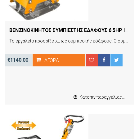
ΒΕΝΖΙΝΟΚΙΝΗΤΟΣ ΣΥΜΠΙΕΣΤΗΣ ΕΔΑΦΟΥΣ 6.5HP INGCO GCP125-2E
Το εργαλείο προορίζεται ως συμπιεστής εδάφους. Ο συμπιεστής εδάφους είναι το μηχάνημα που συμπιέζει το έδαφος κάνοντας την επιφάνεια λεία, μεταδίδοντας τους κραδασμούς μέσω δονούμενης πλάκας, οι οποίοι παράγονται από ένα μοτέρ στον δονητή. Εφαρμογές σε συμπίεση τάφρων, εργασίες εδάφους, συντήρηση δρόμων, εξωραϊσμός τοπίων, πλινθοδομές, επικαλύψεις δρόμων, τελείωμα ασφάλτου.
€1140.00
ΑΓΟΡΆ
Κατοπιν παραγγελιας από 4 έως 10 εργασιμες