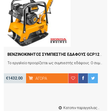
ΒΕΝΖΙΝΟΚΙΝΗΤΟΣ ΣΥΜΠΙΕΣΤΗΣ ΕΔΑΦΟΥΣ GCP125-1 INGCO
Το εργαλείο προορίζεται ως συμπιεστής εδάφους. Ο συμπιεστής εδάφους είναι το μηχάνημα που συμπιέζει το έδαφος κάνοντας την επιφάνεια λεία, μεταδίδοντας τους κραδασμούς μέσω δονούμενης πλάκας, οι οποίοι παράγονται από ένα μοτέρ στον δονητή. Εφαρμογές σε συμπίεση τάφρων, εργασίες εδάφους, συντήρηση δρόμων, εξωραϊσμός τοπίων, πλινθοδομές, επικαλύψεις δρόμων, τελείωμα ασφάλτου.
€1432.00
ΑΓΟΡΆ
Κατοπιν παραγγελιας από 4 έως 10 εργασιμες