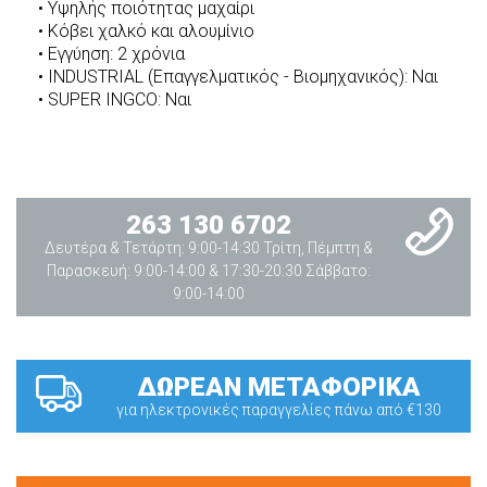
• Υψηλής ποιότητας μαχαίρι
• Κόβει χαλκό και αλουμίνιο
• Εγγύηση: 2 χρόνια
• INDUSTRIAL (Επαγγελματικός - Βιομηχανικός): Ναι
• SUPER INGCO: Ναι
263 130 6702
Δευτέρα & Τετάρτη: 9:00-14:30 Τρίτη, Πέμπτη &
Παρασκευή: 9:00-14:00 & 17:30-20:30 Σάββατο:
9:00-14:00
ΔΩΡΕΑΝ ΜΕΤΑΦΟΡΙΚΑ
για ηλεκτρονικές παραγγελίες πάνω από €130