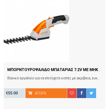
ΜΠΟΡΝΤΟΥΡΟΨΑΛΙΔΟ ΜΠΑΤΑΡΙΑΣ 7.2V ΜΕ ΜΗΚΟΣ ΛΑΜΑΣ 13.6CM 034308 NAKAYAMA EH1100
Ιδανικό εργαλείο για να επιτύχετε κοπές με ακρίβεια, ευκολία και αποτελεσματικότητα χάρη στις εξαιρετικές του λεπίδες που προσφέρουν καθαρές κοπές. Διαθέτει επαναφορτιζόμενη μπαταρία L-ion και εργονομικά σχεδιασμένη λάβη για άνετη και ασφαλή χρήση.
€55.00
ΑΓΟΡΆ