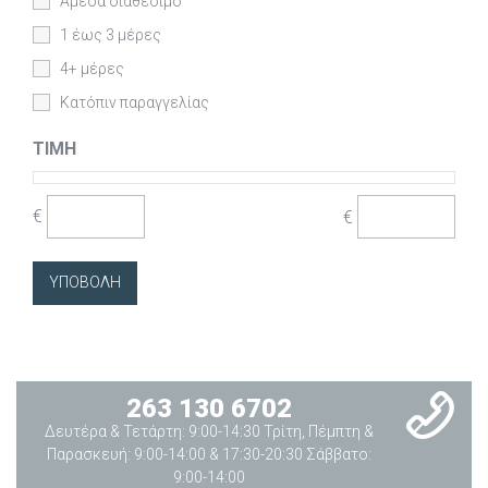
Άμεσα διαθέσιμο
1 έως 3 μέρες
4+ μέρες
Κατόπιν παραγγελίας
ΤΙΜΉ
€
€
263 130 6702
Δευτέρα & Τετάρτη: 9:00-14:30 Τρίτη, Πέμπτη &
Παρασκευή: 9:00-14:00 & 17:30-20:30 Σάββατο:
9:00-14:00