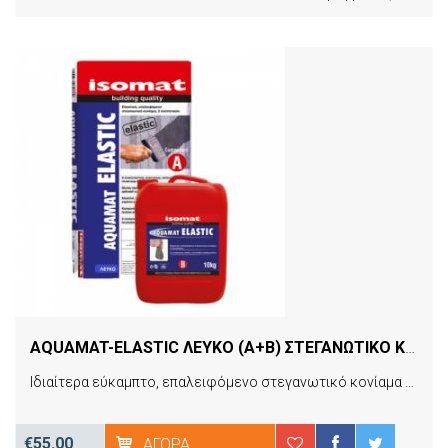
AQUAMAT-ELASTIC ΛΕΥΚΟ (A+B) ΣΤΕΓΑΝΩΤΙΚΟ ΚΟΝΙΑΜΑ-ΓΑΛΑΚΤΩΜΑ 18KG
Ιδιαίτερα εύκαμπτο, επαλειφόμενο στεγανωτικό κονίαμα 2 συστατικών. Όπως το ΑQUAMAT, επιπλέον δε καταλληλότερο για επιφάνειες που παρουσιάζουν ή πρόκειται να παρουσιάσουν τριχοειδείς ρωγμές, λόγω συστολοδιαστολών ή δονήσεων. Ιδανικό για ταράτσες, ζαρντινιέρες, πισίνες, σήραγγες, υπέργειες δεξαμενές κτλ. Επίσης, για τη στεγάνωση κάτω από κεραμικά πλακάκια, σε συνδυασμό με την ελαστική κόλλα πλακιδίων ΙSOΜΑΤ AK-ΕLASTIC. Κατατάσσεται ως προϊόν προστασίας επιφανειών
€55.00
ΑΓΟΡΆ