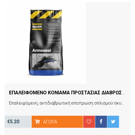
ΕΠΑΛΕΙΦΟΜΕΝΟ ΚΟΝΙΑΜΑ ΠΡΟΣΤΑΣΙΑΣ ΔΙΑΒΡΩΣΗΣ ΚΑΙ ΓΕΦΥΡΑ ΠΡΟΣΦΥΣΗΣ ΟΠΛΙΣΜΟΥ ARMOSEAL 1KG BAUER
Επαλειφόμενη, αντιδιαβρωτική επίστρωση οπλισμού σκυροδέματος ενός συστατικού, τσιμεντοειδούς βάσης. Κατάλληλο και για χρήση ως γέφυρα πρόσφυσης παλαιού και νέου σκυροδέματος.
€5.20
ΑΓΟΡΆ