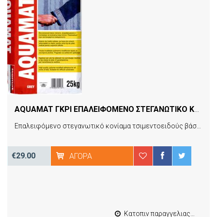
AQUAMAT ΓΚΡΙ ΕΠΑΛΕΙΦΟΜΕΝΟ ΣΤΕΓΑΝΩΤΙΚΟ ΚΟΝΙΑΜΑ 25KG
Επαλειφόμενο στεγανωτικό κονίαμα τσιμεντοειδούς βάσης. Παρέχει πλήρη στεγανότητα σε υδροστατική πίεση έως 5 atm κατά EN 12390-8. Κατάλληλο για στεγάνωση υπογείων και δεξαμενών. Ιδανικό για δεξαμενές πόσιμου νερού κατά W-347, ISO 8467. Προσφέρει τη δυνατότητα εκ των υστέρων στεγανοποίησης υπόγειων χώρων εσωτερικά, εφαρμοζόμενο και από την αντίθετη πλευρά του νερού. Κατατάσσεται ως προϊόν προστασίας επιφανειών σκυροδέματος, σύμφωνα με το πρότυπο EΝ 1504-2.
€29.00
ΑΓΟΡΆ
Κατοπιν παραγγελιας από 4 έως 10 εργασιμες