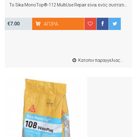
Το Sika MonoTop®-112 MultiUse Repair είναι ενός συστατικού, έτοιμο προς χρήση θιξοτροπικό κονίαμα
€7.00
ΑΓΟΡΆ
Κατοπιν παραγγελιας από 4 έως 10 εργασιμες