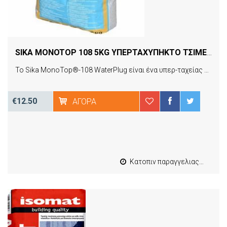
SIKA MONOTOP 108 5KG ΥΠΕΡΤΑΧΥΠΗΚΤΟ ΤΣΙΜΕΝΤΟΕΙΔΕΣ ΚΟΝΙΑΜΑ
Το Sika MonoTop®-108 WaterPlug είναι ένα υπερ-ταχείας πήξης τσιμεντοειδές κονίαμα ενός συστατικού
€12.50
ΑΓΟΡΆ
Κατοπιν παραγγελιας από 4 έως 10 εργασιμες