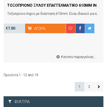
ΤΟΞΟΠΡIΟΝΟ ΞYΛΟΥ ΕΠΑΓΓΕΛΜΑΤΙΚO 610MM INGCO HBS6101
Τοξοπρίονο Ingco με διάσταση 610mm. Είναι ιδανικό για επαγγελματική χρήση. Περιλαμβάνεται πριονολάμα.
€7.80
ΑΓΟΡΆ
Κατοπιν παραγγελιας από 4 έως 10 εργασιμες
Προϊόντα 1 - 12 από 19
1
2
ΦΊΛΤΡΑ