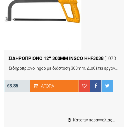
ΣΙΔΗΡΟΠΡΙΟΝΟ 12'' 300MM INGCO HHF3038
[10731]
Σιδηροπρίονο Ingco με διάσταση 300mm. Διαθέτει εργονομική μαλακή λαβή για άνετη και ξεκούραστη εργασία είναι ιδανικό για επαγγελματική χρήση.
€3.85
ΑΓΟΡΆ
Κατοπιν παραγγελιας από 4 έως 10 εργασιμες