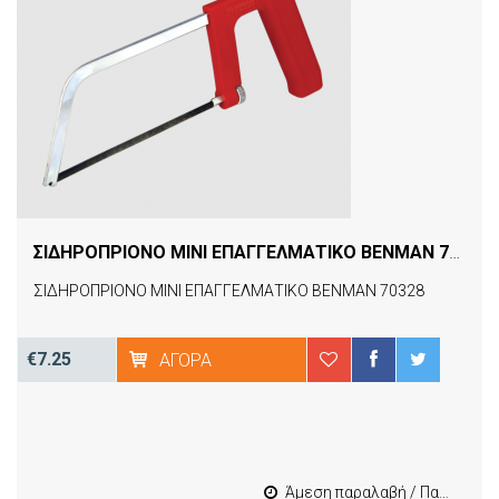
ΣΙΔΗΡΟΠΡΙΟΝΟ MINI ΕΠΑΓΓΕΛΜΑΤΙΚΟ BENMAN 70328
[
ΣΙΔΗΡΟΠΡΙΟΝΟ MINI ΕΠΑΓΓΕΛΜΑΤΙΚΟ BENMAN 70328
€7.25
ΑΓΟΡΆ
Άμεση παραλαβή / Παράδοση 1-3 εργασιμες