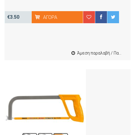
€3.50
ΑΓΟΡΆ
Άμεση παραλαβή / Παράδοση 1-3 εργασιμες